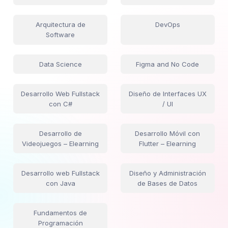
Seguridad con bcrypt, CSRF y Rate Limiting
Gestión y seguimiento del ciclo de vida de
Arquitectura de
DevOps
órdenes
Software
Exportación de reportes mediante Route
Handlers y CSV
Data Science
Figma and No Code
Dashboard administrativo con métricas y
órdenes recientes
Desarrollo Web Fullstack
Diseño de Interfaces UX
con C#
/ UI
Desarrollo de
Desarrollo Móvil con
Videojuegos – Elearning
Flutter – Elearning
Desarrollo web Fullstack
Diseño y Administración
con Java
de Bases de Datos
Fundamentos de
Programación