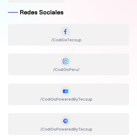
Redes Sociales
/CodiGoTecsup
/CodiGoPeru/
/CodiGoPoweredByTecsup
/CodiGoPoweredByTecsup