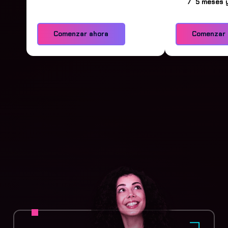
/ 5 meses 
Comenzar ahora
Comenzar 