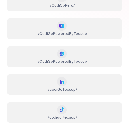
/CodiGoPeru/
/CodiGoPoweredByTecsup
/CodiGoPoweredByTecsup
/codiGoTecsup/
/codigo_tecsup/